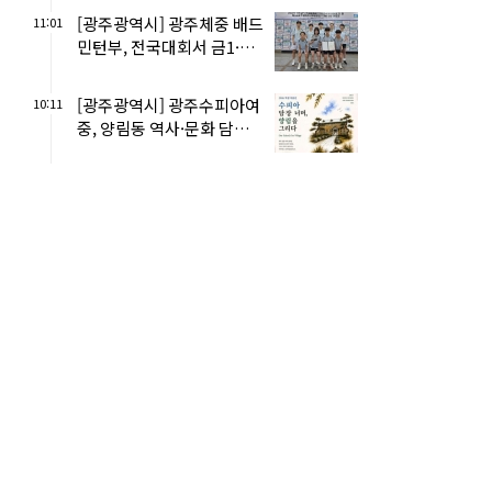
[광주광역시] 광주체중 배드
11:01
민턴부, 전국대회서 금1·은
1
[광주광역시] 광주수피아여
10:11
중, 양림동 역사·문화 담은
학생작품전…