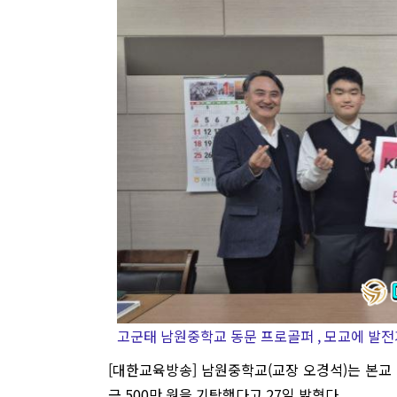
고군태 남원중학교 동문 프로골퍼 , 모교에 발전
[대한교육방송] 남원중학교(교장 오경석)는 본교
금 500만 원을 기탁했다고 27일 밝혔다.