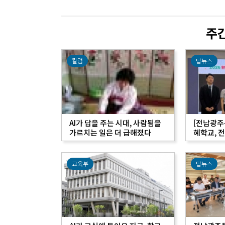
주
칼럼
탑뉴스
AI가 답을 주는 시대, 사람됨을
[전남광주통합
가르치는 일은 더 급해졌다
혜학교, 전
경교육 우
교육부
탑뉴스