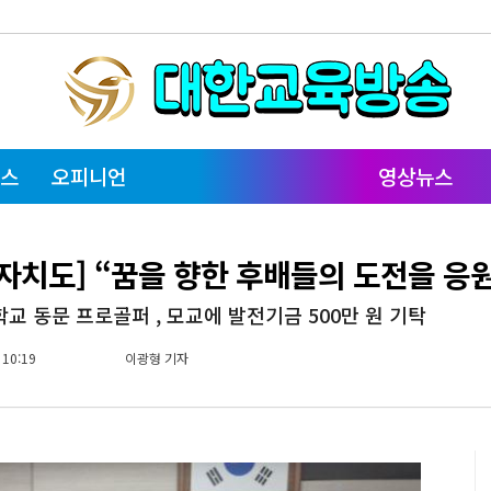
스
오피니언
영상뉴스
자치도] “꿈을 향한 후배들의 도전을 응
교 동문 프로골퍼 , 모교에 발전기금 500만 원 기탁
 10:19
이광형 기자