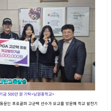
기금 500만 원 기탁<남원중학교>
 동문인 프로골퍼 고군택 선수가 모교를 방문해 학교 발전기