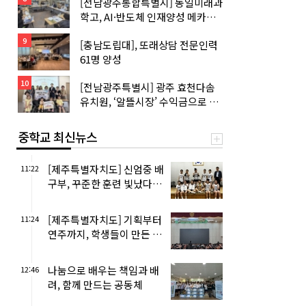
[전남광주통합특별시] 동일미래과
학고, AI·반도체 인재양성 메카로
거듭난다…
9
[충남도립대], 또래상담 전문인력
61명 양성
10
[전남광주특별시] 광주 효천다솜
유치원, ‘알뜰시장’ 수익금으로 이
웃사랑 실천…
중학교 최신뉴스
[제주특별자치도] 신엄중 배
11:22
구부, 꾸준한 훈련 빛났다…
여중부 우승·남중부 준우승
…
[제주특별자치도] 기획부터
11:24
연주까지, 학생들이 만든 특
별한 음악회…
나눔으로 배우는 책임과 배
12:46
려, 함께 만드는 공동체