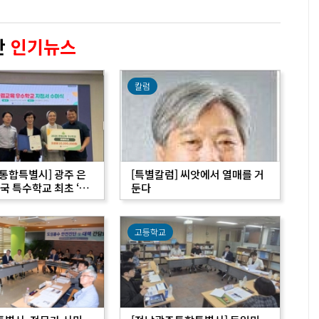
간
인기뉴스
칼럼
특별시] 광주 은
[특별칼럼] 씨앗에서 열매를 거
국 특수학교 최초 ‘환
둔다
수학교’ 지정…
고등학교