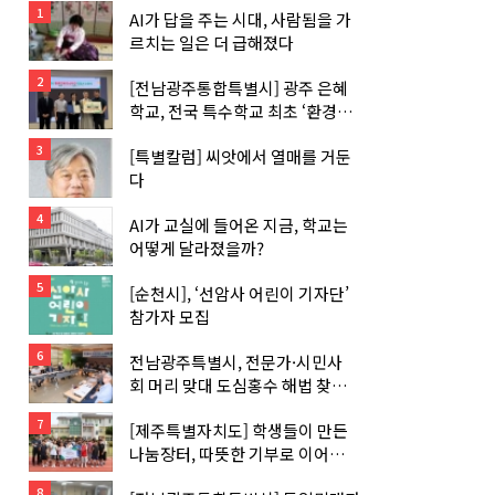
1
AI가 답을 주는 시대, 사람됨을 가
르치는 일은 더 급해졌다
2
[전남광주통합특별시] 광주 은혜
학교, 전국 특수학교 최초 ‘환경교
육 우수학교’ 지정…
3
[특별칼럼] 씨앗에서 열매를 거둔
다
4
AI가 교실에 들어온 지금, 학교는
어떻게 달라졌을까?
5
[순천시], ‘선암사 어린이 기자단’
참가자 모집
6
전남광주특별시, 전문가·시민사
회 머리 맞대 도심홍수 해법 찾는
다
7
[제주특별자치도] 학생들이 만든
나눔장터, 따뜻한 기부로 이어지다
…
8