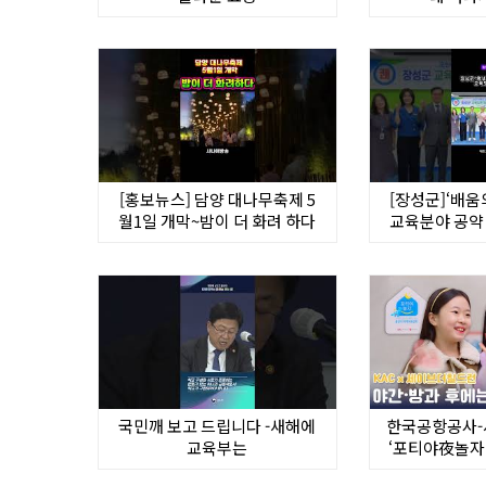
[홍보뉴스] 담양 대나무축제 5
[장성군]‘배움
월1일 개막~밤이 더 화려 하다
교육분야 공약 
넘
국민깨 보고 드립니다 -새해에
한국공항공사
교육부는
‘포티야夜놀자
아동 돌봄