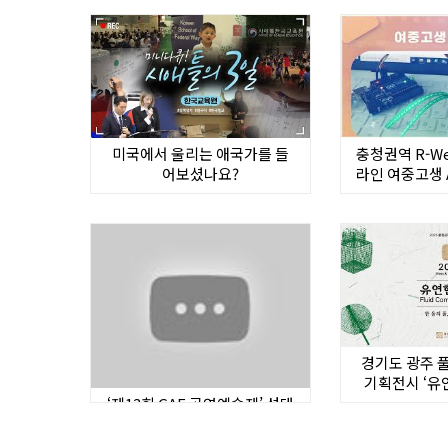
미국에서 울리는 애국가를 들
충청권역 R-W
어보셨나요?
라인 여중고생 A
경기도 광주 
기획전시 ‘유
‘제13회 GAF 공연예술제’ 성대
한 개막… 7월~8월 금천 일대
서 본선 및 시민참여행사 열려