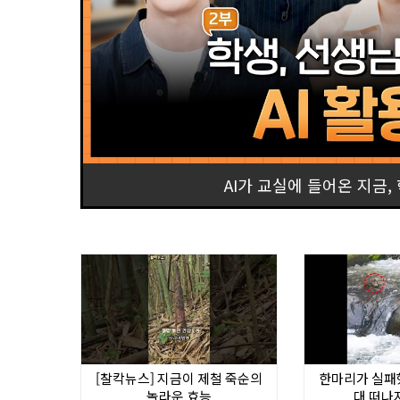
AI가 교실에 들어온 지금
[찰칵뉴스] 지금이 제철 죽순의
한마리가 실패했
놀라운 효능
대 떠나